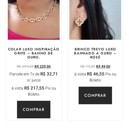
COLAR LUXO INSPIRAÇÃO
BRINCO TREVO LUXO
GRIFE – BANHO DE
BANHADO A OURO –
OURO.
ROSÉ
R$
299,00
R$
229,00
R$
79,00
R$
49,00
R$
32,71
R$
46,55
Parcele em 7x de
à vista
Pix ou
s/ juros
Boleto
R$
217,55
à vista
Pix ou
Boleto
COMPRAR
COMPRAR