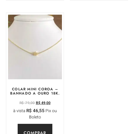
COLAR MINI COROA –
BANHADO A OURO 18K.
R$
79,00
R$
49,00
R$
46,55
à vista
Pix ou
Boleto
COMPRAR