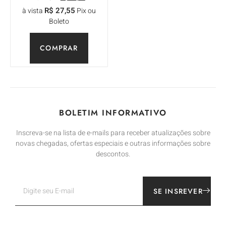
R$
27,55
à vista
Pix ou
Boleto
COMPRAR
BOLETIM INFORMATIVO
Inscreva-se na lista de e-mails para receber atualizações sobre
novas chegadas, ofertas especiais e outras informações sobre
descontos.
SE INSREVER