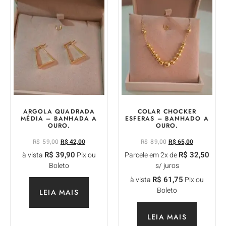
ARGOLA QUADRADA
COLAR CHOCKER
MÉDIA – BANHADA A
ESFERAS – BANHADO A
OURO.
OURO.
R$
59,00
R$
42,00
R$
89,00
R$
65,00
R$
39,90
R$
32,50
à vista
Pix ou
Parcele em 2x de
Boleto
s/ juros
R$
61,75
à vista
Pix ou
Boleto
LEIA MAIS
LEIA MAIS