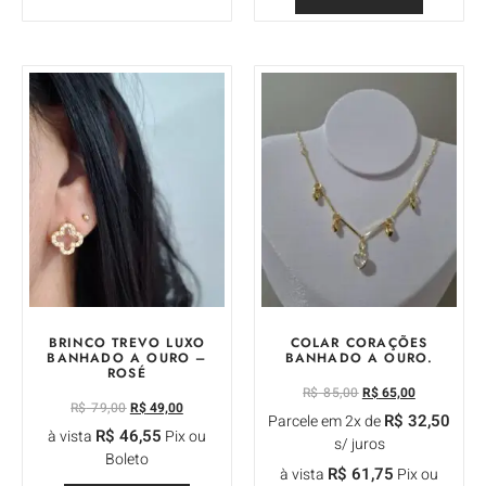
BRINCO TREVO LUXO
COLAR CORAÇÕES
BANHADO A OURO –
BANHADO A OURO.
ROSÉ
R$
85,00
R$
65,00
R$
79,00
R$
49,00
R$
32,50
Parcele em 2x de
R$
46,55
à vista
Pix ou
s/ juros
Boleto
R$
61,75
à vista
Pix ou