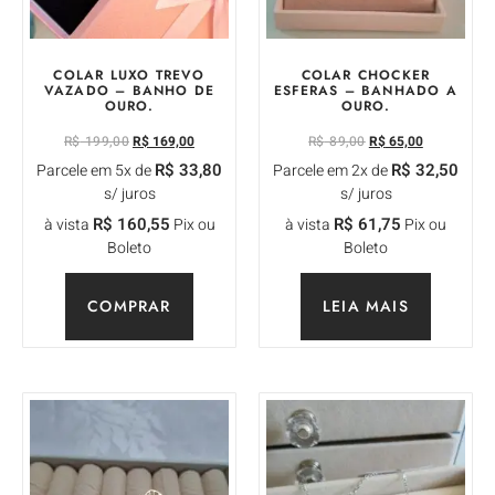
COLAR LUXO TREVO
COLAR CHOCKER
VAZADO – BANHO DE
ESFERAS – BANHADO A
OURO.
OURO.
R$
199,00
R$
169,00
R$
89,00
R$
65,00
R$
33,80
R$
32,50
Parcele em 5x de
Parcele em 2x de
s/ juros
s/ juros
R$
160,55
R$
61,75
à vista
Pix ou
à vista
Pix ou
Boleto
Boleto
COMPRAR
LEIA MAIS