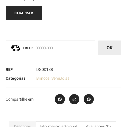
COMPRAR
OK
REF
DG00138
Categorias
Brincos
,
SemiJoias
Compartilhe em:
Descrição
Informação adicional
Avaliações (0)