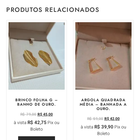
PRODUTOS RELACIONADOS
BRINCO FOLHA G –
ARGOLA QUADRADA
BANHO DE OURO.
MÉDIA – BANHADA A
OURO.
R$
79,00
R$
45,00
R$
59,00
R$
42,00
R$
42,75
à vista
Pix ou
R$
39,90
à vista
Pix ou
Boleto
Boleto