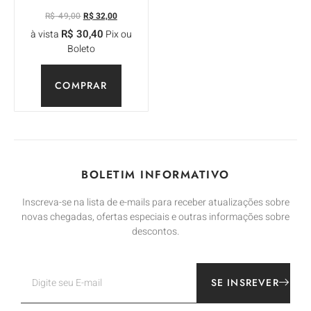
R$
49,00
R$
32,00
R$
30,40
à vista
Pix ou
Boleto
COMPRAR
BOLETIM INFORMATIVO
Inscreva-se na lista de e-mails para receber atualizações sobre
novas chegadas, ofertas especiais e outras informações sobre
descontos.
SE INSREVER