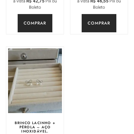
R$
42,75
R$
46,55
à vista
Pix ou
à vista
Pix ou
Boleto
Boleto
COMPRAR
COMPRAR
BRINCO LACINHO +
PÉROLA – AÇO
INOXIDÁVEL.