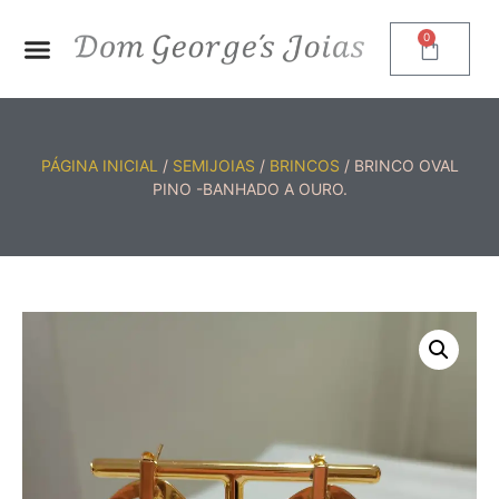
0
PÁGINA INICIAL
/
SEMIJOIAS
/
BRINCOS
/ BRINCO OVAL
PINO -BANHADO A OURO.