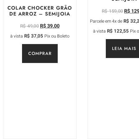
COLAR CHOCKER GRÃO
R$
129
R$
159,00
DE ARROZ – SEMIJOIA
R$
32,
Parcele em 4x de
R$
39,00
R$
49,00
R$
122,55
à vista
Pix 
R$
37,05
à vista
Pix ou Boleto
LEIA MAIS
COMPRAR