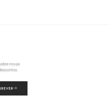
 sobre novas
 descontos.
SREVER