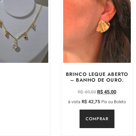
R$
65,00
$
85,00
R$
32,50
m 2x de
s/ juros
R$
61,75
Pix ou Boleto
COMPRAR
BRINCO LEQUE ABERTO
– BANHO DE OURO.
R$
45,00
R$
69,00
R$
42,75
à vista
Pix ou Boleto
COMPRAR