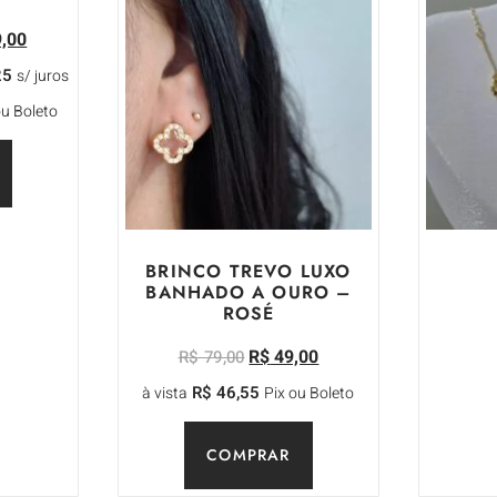
,00
R
25
s/ juros
Parcele e
ou Boleto
à vista
BRINCO TREVO LUXO
BANHADO A OURO –
ROSÉ
R$
49,00
R$
79,00
R$
46,55
à vista
Pix ou Boleto
COMPRAR