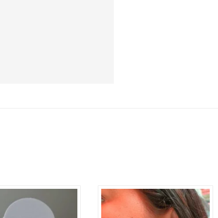
LAR CORAÇÕES
HADO A OURO.